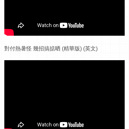
對付熱暑怪 幾招搞掂晒 (精華版) (英文)