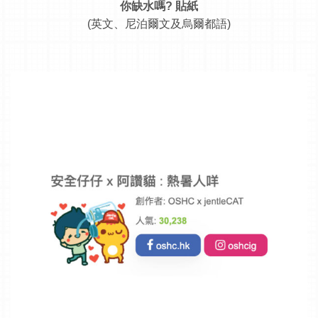
你缺水嗎? 貼紙
(英文、尼泊爾文及烏爾都語)