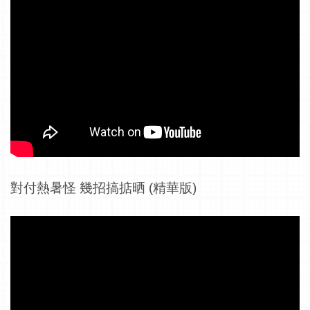
對付熱暑怪 幾招搞掂晒 (精華版)