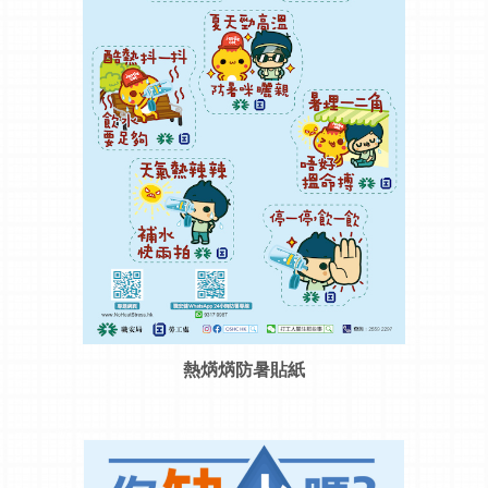
熱焫焫防暑貼紙